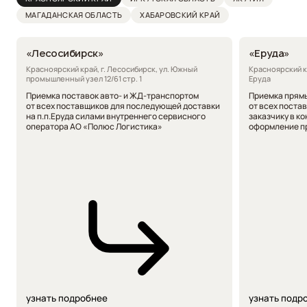
МАГАДАНСКАЯ
ОБЛАСТЬ
ХАБАРОВСКИЙ КРАЙ
«Лесосибирск»
«Еруда»
Красноярский край, г. Лесосибирск, ул. Южный
Красноярский к
промышленный узел 12/61 стр. 1
Еруда
Приемка поставок авто- и ЖД-транспортом
Приемка прям
от всех поставщиков для последующей доставки
от всех поста
на п.п.Еруда силами внутреннего сервисного
заказчику в к
оператора АО «Полюс Логистика»
оформление пр
узнать подробнее
узнать подр