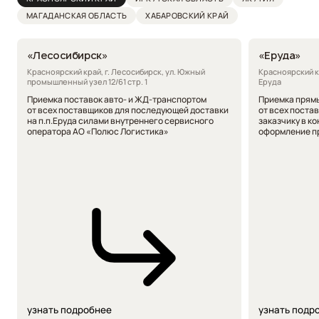
МАГАДАНСКАЯ
ОБЛАСТЬ
ХАБАРОВСКИЙ КРАЙ
«Лесосибирск»
«Еруда»
Красноярский край, г. Лесосибирск, ул. Южный
Красноярский к
промышленный узел 12/61 стр. 1
Еруда
Приемка поставок авто- и ЖД-транспортом
Приемка прям
от всех поставщиков для последующей доставки
от всех поста
на п.п.Еруда силами внутреннего сервисного
заказчику в к
оператора АО «Полюс Логистика»
оформление пр
узнать подробнее
узнать подр