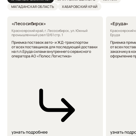
МАГАДАНСКАЯ
ОБЛАСТЬ
ХАБАРОВСКИЙ КРАЙ
«Лесосибирск»
«Еруда»
Красноярский край, г. Лесосибирск, ул. Южный
Красноярский к
промышленный узел 12/61 стр. 1
Еруда
Приемка поставок авто- и ЖД-транспортом
Приемка прям
от всех поставщиков для последующей доставки
от всех поста
на п.п.Еруда силами внутреннего сервисного
заказчику в к
оператора АО «Полюс Логистика»
оформление пр
узнать подробнее
узнать подр