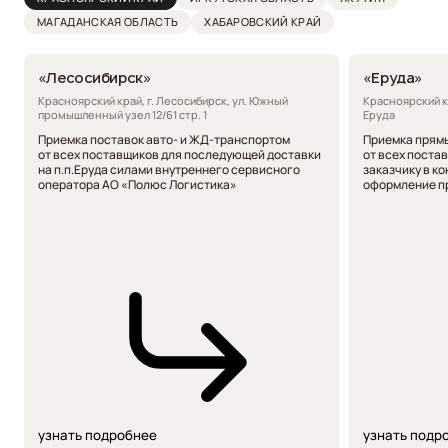
МАГАДАНСКАЯ
ОБЛАСТЬ
ХАБАРОВСКИЙ КРАЙ
«Лесосибирск»
«Еруда»
Красноярский край, г. Лесосибирск, ул. Южный
Красноярский к
промышленный узел 12/61 стр. 1
Еруда
Приемка поставок авто- и ЖД-транспортом
Приемка прям
от всех поставщиков для последующей доставки
от всех поста
на п.п.Еруда силами внутреннего сервисного
заказчику в к
оператора АО «Полюс Логистика»
оформление пр
узнать подробнее
узнать подр