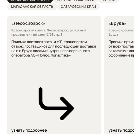
МАГАДАНСКАЯ
ОБЛАСТЬ
ХАБАРОВСКИЙ КРАЙ
«Лесосибирск»
«Еруда»
Красноярский край, г. Лесосибирск, ул. Южный
Красноярский к
промышленный узел 12/61 стр. 1
Еруда
Приемка поставок авто- и ЖД-транспортом
Приемка прям
от всех поставщиков для последующей доставки
от всех поста
на п.п.Еруда силами внутреннего сервисного
заказчику в к
оператора АО «Полюс Логистика»
оформление пр
узнать подробнее
узнать подр